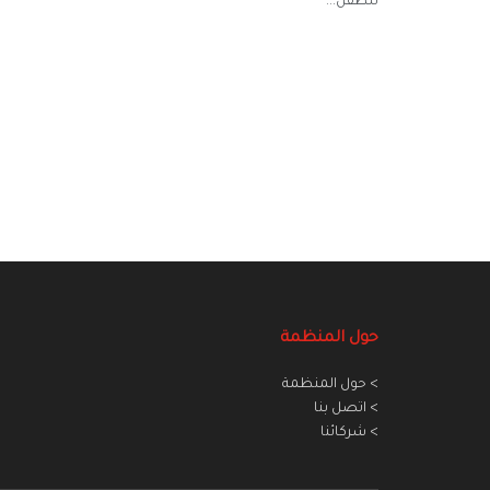
للطفل...
حول المنظمة
> حول المنظمة
> اتصل بنا
> شركائنا