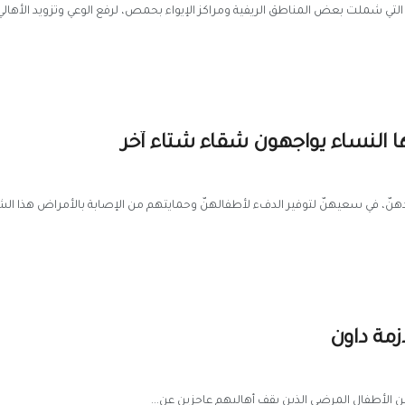
لتي شملت بعض المناطق الريفية ومراكز الإيواء بحمص، لرفع الوعي وتزويد الأهالي.
ها النساء يواجهون شقاء شتاء آخر
ردهنّ، في سعيهنّ لتوفير الدفء لأطفالهنّ وحمايتهم من الإصابة بالأمراض هذا الش
مة داون
ن الأطفال المرضى الذين يقف أهاليهم عاجزين عن...