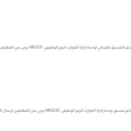
#الهلال_الاحمر_العربي_السوري #فرع_ريف_دمشق يعلن عن #شاغر المنسق الميداني لوحدة إدارة الكوارث ال
#الهلال_الاحمر_العربي_السوري #فرع_ريف_دمشق يعلن عن #شاغر منسق وحدة إدارة الكوارث الرمز الوظيفي: HRG030 يرجى من