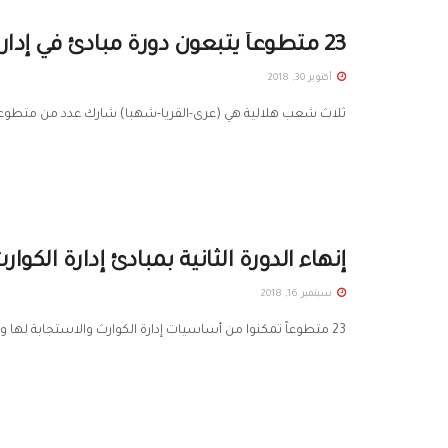
23 متطوعاً يتَّبعون دورة مبادئ في إدارة الكوارث
أكتوبر 30, 2018
ثلاث شعب هلالية هي (عرى-القريا-شهبا) شارك عدد من متطوعيها بدورة مبادئ في
إنهاء الدورة الثانية بمبادئ إدارة الكوار
سبتمبر 16, 2018
23 متطوعاً تمكنوا من أساسيات إدارة الكوارث والاستجابة لها وفق مراحلها ضمن دورة مبادئ إدارة الكوارث التي بدأها فرع الهلال ...