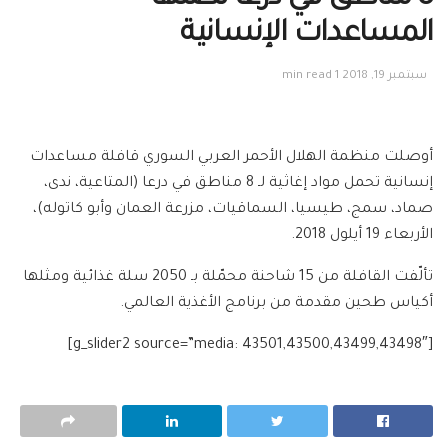
المساعدات الإنسانية
سبتمبر 19, 2018
1 min read
أوصلت منظمة الهلال الأحمر العربي السوري قافلة مساعدات
إنسانية تحمل مواد إغاثية لـ 8 مناطق في درعا (المتاعية، ندى،
صماد، سمج، طيسيا، السماقيات، مزرعة العمان وأبو كاتوله)،
الأربعاء 19 أيلول 2018.
تألّفت القافلة من 15 شاحنة محمّلة بـ 2050 سلة غذائية ومثلها
أكياس طحين مقدمة من برنامج الأغذية العالمي.
[g_slider2 source=”media: 43501,43500,43499,43498″]