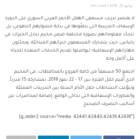
يوليو 25, 2018
1 min read
لا يقتصر تدريب مسعفي الهلال الأحمر العربي السوري على الدورة
الإسعاف التدريبية التي يتلقّونها في بداية مشوارهم التطوعي؛ بل
تتجدّد معلوماتهم بصورة مختلفة ضمن مخيم تبادل الخبرات في
بانياس، حيث يتشارك المسعفون خبراتهم الميدانيّة، ويحدّثون
مهاراتهم الإسعافية؛ ليواصلوا تقديم الخدمات المنقذة للحياة
على أكمل وجه
اجتمع 50 مسعفاً من كافة الفروع بالمحافظات، في المخيم
الذي أُقيم خلال الفترة بين 17 – 22 تموز 2018، بمشاركة 15 مدرباً،
وتنوّعت النشاطات خلال الأيام الستة بين التدريبات العمليّة
والمناورات الإسعافية التي تحاكي الواقع، إضافة لمحاضرات عن
أساليب التصرف الصحيح
[g_slider2 source=”media: 42441,42440,42439,42438″]