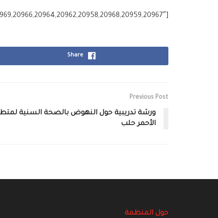
[g_slider2 source=”media: 20945,20946,20947,20948,20949,20950,20951,20952,20953,20961,20955,20969,20966,20964,20962,20958,20968,20959,20967″]
Share
Previous Post
‏ورشة‬ ‫‏تدريبية‬ حول ‫‏النهوض‬ بالصحة ‫‏السنية‬ لم‫‬‫
الأحمر‬ ‏حلب‬
حول المنظمة