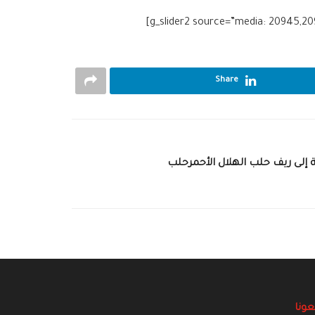
Share
نية إلى ‏ريف ‏حلب ‏الهلال الأحمرحلب
عونا