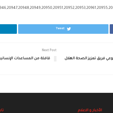
Tweet
Next Post
تطوعي فريق ‏تعزيز الصحة ‏الهلال
قافلة‬ من المساعدات ‫‏الإنسا‬‫‬‫‬‬
الأخبار و الاعلام
تاب