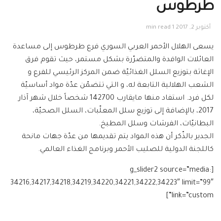
طرطوس
أكتوبر 2, 2017
1 min read
يسعى الهلال الأحمر العربي السوري فرع طرطوس إلى مساعدة
العائلات الوافدة والمتضرّرة بشكل مستمر، حيث تقوم فرق
الإغاثة بتوزيع السلل الغذائيّة ضمن المركز الرئيسي للفرع و
الشعب الهلالية التابعة له، و التي تتضمّن عدّة مواد أساسيّة
لكل فرد. استفاد منها مايقارب 142700 شخصاً خلال شهر آذار
2017، بالإضافة إلى توزيع سلل المعلّبات، السلل الصحيّة،
البطانيّات، الفرشات وسلل المطبخ.
الجدير بالذّكر أن هذه المواد يتم تقديمها من عدّة جهات مانحة
كاللجنة الدولية للصليب الأحمر وبرنامج الغذاء العالمي.
[g_slider2 source=”media:
34216,34217,34218,34219,34220,34221,34222,34223″ limit=”99″
link=”custom”]