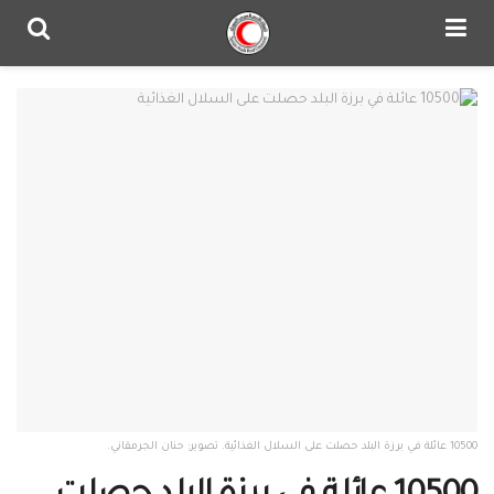
10500 عائلة في برزة البلد حصلت على السلال الغذائية. تصوير: حنان الجرمقاني.