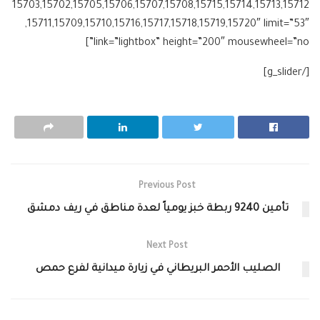
15703,15702,15705,15706,15707,15708,15715,15714,15713,15712
,15711,15709,15710,15716,15717,15718,15719,15720″ limit=”53″
link=”lightbox” height=”200″ mousewheel=”no”]
[/g_slider]
Previous Post
تأمين 9240 ربطة خبز يومياً لعدة مناطق في ريف دمشق
Next Post
الصليب الأحمر البريطاني في زيارة ميدانية لفرع حمص