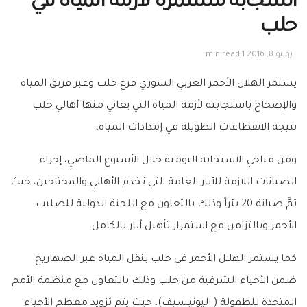
‎استجابة مستمرة لأزمة المياه في
حلب
يونيو 8, 2016
1 min read
يستمر
الهلال الأحمر‬
العربي السوري فرع
حلب‬
وعبر فريق
المياه
والإصحاح‬
باستجابته لأزمة
‫ ‏
المياه‬
التي يعاني منها أهالي حلب
نتيجة الانقطاعات الطويلة في إمدادات المياه،
ومن مناحي الاستجابة اليومية خلال الأسبوع الماضي، إجراء
الصيانات اللازمة للآبار العامة التي تخدم الأهالي والمحتاجين، حيث
تمَّ صيانة 20
بئر‬اً
وذلك بالتعاون مع
‫ ‏
اللجنة الدولية للصليب
الأحمر‬
وبالتزامن مع استمرار تأهيل آبار بالكامل.
كما يستمر الهلال الأحمر في حلب بنقل المياه عبر الصهاريج
ضمن الأحياء الشرقية من حلب وذلك بالتعاون مع منظمة
الأمم
المتحدة للطفولة‬
(
اليونيسيف‬
)، حيث يتم تزويد معظم الأحياء