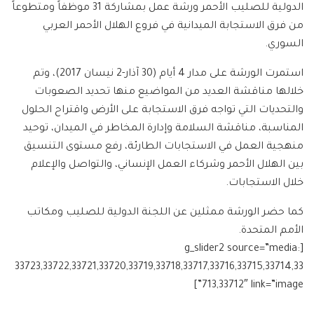
الدولية للصليب الأحمر ورشة عمل بمشاركة 31 موظفاً ومتطوعاً
من فرق الاستجابة الميدانية في فروع الهلال الأحمر العربي
السوري.
استمرت الورشة على مدار 4 أيام (30 آذار-2 نيسان 2017)، وتم
خلالها مناقشة العديد من المواضيع منها تحديد الصعوبات
والتحديات التي تواجه فرق الاستجابة على الأرض واقتراح الحلول
المناسبة، مناقشة السلامة وإدارة المخاطر في الميدان، توحيد
منهجية العمل في الاستجابات الطارئة، رفع مستوى التنسيق
بين الهلال الأحمر وشركاء العمل الإنساني، والتواصل والإعلام
خلال الاستجابات.
كما حضر الورشة ممثلين عن اللجنة الدولية للصليب ومكاتب
الأمم المتحدة.
[g_slider2 source=”media:
33723,33722,33721,33720,33719,33718,33717,33716,33715,33714,33
713,33712″ link=”image”]