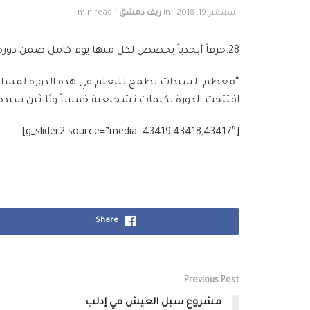
سبتمبر 19, 2018
in
ريف دمشق
1 min read
28.حرفاً أبجدياً يخصص لكل منها يوم كامل ضمن دورة محو الأمية التي بدأت يوم السبت 8 أيلول بالمركز المجتمعي في التل تزامناً مع اليوم العالمي لمحو الأمية
“معظم السيدات تطمح للتعلم في هذه الدورة لمساعدة
افتتحت الدورة بكلمات تشجيعية خمساً وثلاثين سيدة ا
[g_slider2 source=”media: 43419,43418,43417″]
Share
Previous Post
مشروع سبل العيش في إدلب