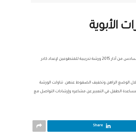
 الأبوية
أقام المركز ‫‏الاستشاري للدعم النفسي الاجتماعي التابع لمنظمة الهلال الأحمر العربي السوري- فرع ‫‏حلب، وعلى مدار خمسة أيام من الثاني ولغاية السادس من آذار 2015 ورشة تدريبية للمتطوعين لإعداد كادر
خلال الوضع الراهن وتخفيف الضغوط عنهن. تناولت الورشة
ومساعدة الطفل في التعبير عن مشاعره وإرشادات التواصل مع
Share