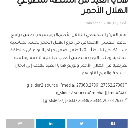
هدايا العيد من أنشطة متطوعي
الهلال الأحمر
أكتوبر 12, 2016
1 min read
أقام المركز المجتمعي (الهلال الأحمر،اليونيسيف) ضمن برامج
الدعم النفسي الاجتماعي في فرع الهلال الأحمر بحلب، بمناسبة
عيد الأضحى نشاطاً لـ 120 طفل ضمن مراكز الايواء في منطقة
الخالدية وحلب الجديدة تضمن ألعاب تفاعلية هادفة وجلسة
تعريفية عن الهلال الأحمر وتوزيع هدايا العيد تهدف إلى ادخال
البسمة والفرح لقلوبهم.
[g_slider2 source=”media: 27360,27361,27362,27363″
limit=”40″][g_slider2 source=”media:
26337,26336,26334,26333,26332″][/g_slider2]