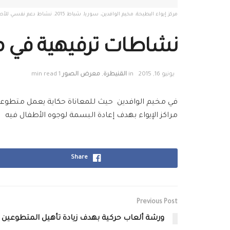
مركز إيواء البطيحة، مخيم الوافدين، سوريا، شباط 2015. نشاط دعم نفسي للأطفال الوافدين من الغوطة.
نشاطات ترفيهية في مخ
يونيو 16, 2015
in
القنيطرة
,
معرض الصور
1 min read
في مخيم الوافدين حيث للمعاناة حكاية يعمل متطوعي ا
مراكز الإيواء بهدف إعادة البسمة لوجوه الأطفال فيه
Share
Previous Post
ورشة ألعاب حركية بهدف زيادة تأهيل المتطوعين