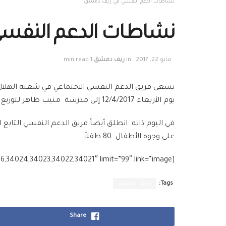
نشاطات الدعم النفسي في ريف دمشق
نشاطات الدعم النفس
مايو 22, 2017
in
ريف دمشق
1 min read
يسعى فريق الدعم النفسي الاجتماعي في شعبة الهلال ال
يوم الأربعاء 12/4/2017 إلى مدرسة منيب ظاهر لتوزيع 330 مجموعة ملابس للطلاب مقدمة من صندوق الأمم المتحدة للطفولة (اليونيسف).
في اليوم ذاته انطلق أيضاً فريق الدعم النفسي الت
على وجوه الأطفال 80 طفلاً.
[g_slider2 source=”media: 34026,34024,34023,34022,34021″ limit=”99″ link=”image”]
Tags:
ريف دمشق
Share