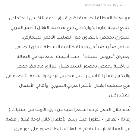
سبتمبر 15, 2015
1 min read
مع نهاية العطلة الصيفية نظم فريق الدعم النفسي الاجتماعي
التابع للجنة إدارة الكوارث في فرع منظمة الهلال الأحمر العربي
السوري بحمص بالتعاون مع الصليب الأحمر الدينماركي،
استعراضاً رياضياً في مرحلة ختامية لأنشطة النادي الصيفي
بعنوان “عروس السلام” ، حيث أقيمت الفعالية في الصالة
الرياضية بحمص بحضور السيد طلال البرازي محافظ حمص
والدكتور معتز الأتاسي رئيس مجلس الإدارة والسادة الأعضاء في
فرع منظمة الهلال الأحمر العربي السوري، وأهالي الأطفال
المشاركين.
قُدم خلال الحفل لوحة استعراضية عن دورة الأزمة من ع
مليات (
إغاثة – تعافي – تطور) حيث رسم الأطفال خلال لوحة فنية راقصة
عن المعاناة الإنسانية،تم خلالها تسليط الضوء على دور فرق