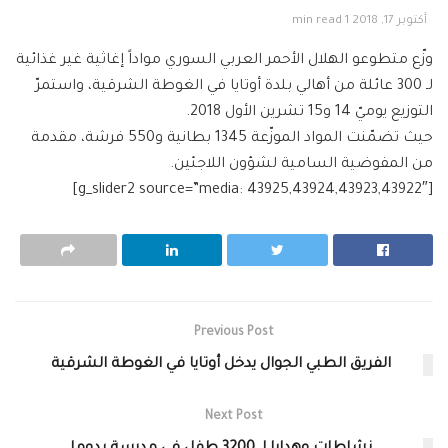
أكتوبر 17, 2018
1 min read
وزّع متطوعو الهلال الأحمر العربي السوري مواداً إغاثية غير غذائية
لـ 300 عائلة من أهالي بلدة أوتايا في الغوطة الشرقية، واستمرّ
التوزيع يوميّ 14 و15 تشرين الأول 2018.
حيث تضمّنت المواد الموزّعة 1345 بطانية و550 فرشة، مقدمة
من المفوضية السامية لشؤون اللاجئين.
[g_slider2 source=”media: 43925,43924,43923,43922″]
Previous Post
الفريق الطبي الجوال يدخل أوتايا في الغوطة الشرقية
Next Post