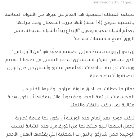
يونيو 11, 2018
1 min read
تختلف العطلة الصيفية هذا العام عن غيرها من الأعوام السابقة
بالنسبة لجودي (14 سنة) لأنها قررت استغلال وقت فراغها
بتعلّم أشياء مفيدة وتقول “الإبداع يبدأ بأشياء بسيطة، فمن
الورق أصنع مجسمات مبدعة”.
إن تحويل ورقة مسطّحة إلى تصميم معقّد هو “فن الأورغامي”
الذي يساهم المركز الاستشاري للدعم النفسي في صحنايا بتقديم
ورشات تدريبية لليافعات لتعلّمهم مبادئ وأسس فن طي الورق
ليصنعوا أشياء مميزة.
دفاتر ملاحظات، صناديق ملونة، مراوح…وغيرها الكثير من
المجسمات الرائعة المصنوعة يدوياً، والتي يمكنها أن تكون هدية
مثالية لمن يرغب بالتفرّد والتميّز.
ترغب جودي بعد إتمام هذه الورشة أن يكون لها علامة تجارية
تحمل اسمها لبيع منتجاتها من الأورغامي، هذه الشابة ليست
الوحيدة ممن شاركوا بالدورات المهنية التي يقدّمها الهلال الأحمر