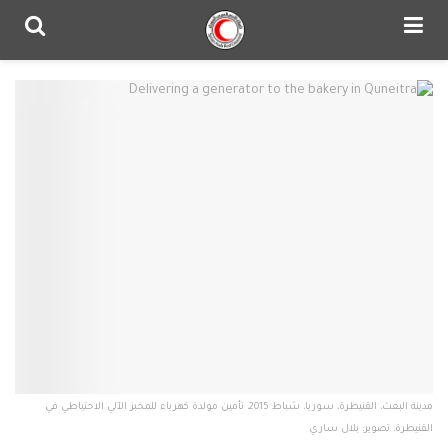
مدينة البعث، القنيطرة، سوريا، شباط 2015، تأمين مولدة كهرباء للمخبز الآلي الاحتياطي في
القنيطرة، تصوير: بلال ساري