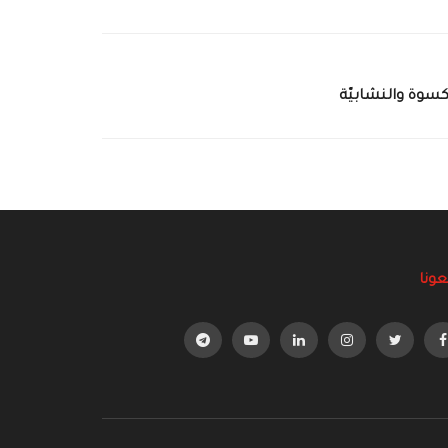
كسوة والنشابيّة
عونا