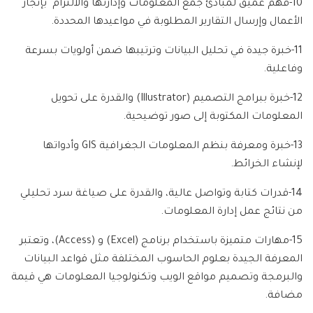
10-فهم عميق لمبادئ جمع المعلومات وإدارتها والالتزام بإنجاز
الأعمال وإرسال التقارير المطلوبة في مواعيدها المحددة.
11-خبرة جيدة في تحليل البيانات وترتيبها ضمن أولويات بسرعة
وفاعلية.
12-خبرة ببرامج التصميم (
Illustrator
) والقدرة على تحويل
المعلومات المكتوبة إلى صور توضيحية.
13-خبرة ومعرفة بنظم المعلومات الجغرافية
GIS
وأدواتها
لإنشاء الخرائط.
14-قدرات كتابة وتواصل عالية، والقدرة على صياغة سرد تحليلي
من نتائج عمل إدارة المعلومات.
15-مهارات متميزة باستخدام برنامج (
Excel
) و (
Access
)، وتعتبر
المعرفة الجيدة بعلوم الحاسوب المختلفة مثل قواعد البيانات
والبرمجة وتصميم مواقع الويب وتكنولوجيا المعلومات هي قيمة
مضافة.