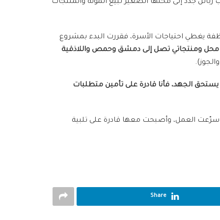
ئن جدد إلى محلها الصغير لبيع المونة والمنتجات
ن الثانية، ولم يكن عملها كموظفة يغطي احتياجات الأسرة، فقررت البدء بمشروع
يّ محل ومنتجاتي تصل إلى دمشق وحمص واللاذقية
الجوز).
ستحق الجهد، فأنا قادرة على تأمين متطلبات
 سرّعت العمل، وأصبحت معها قادرة على تلبية
Share