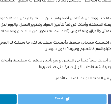
ات التواصل الاجتماعي كمربى البطاطا وشراب النعنع، لتستقطب زبا
سوسن فقدت زوجها ومعيلها عام 2007، ووجدت نفسها مسؤولة عن 4 أطفال أصغرهم بس
ة المجففة وأخذت قروضاً لتأمين المواد وتطوير العمل، واليوم لد
مشمش والدراق والمكدوس
(أكلة شعبية تتكون من الباذنجان والفليفلة و
حتى اكتسبت منتجاتي سمعة وأصبحت مطلوبة، لكن ما وصلت له اليوم ي
تياجاتهم كالتعليم وغيرها
” تقول سوسن
 أحدثت فرقاً كبيراً في المشروع مع تأمين تجهيزات مطبخية وأدوات
ديدة لتستقطب أذواق كثيرة على حد تعبيرها.
Tweet