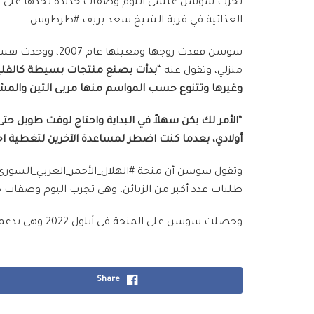
تجرب سوسن عيسى اليوم وصفات جديدة تجدها على صفح
الغذائية في قرية الشيخ سعد بريف #طرطوس.
منزلي، وتقول عنه “
بدأت بصنع منتجات بسيطة كالفليفل
وغيرها وتتنوع حسب المواسم منها مربى التين وال
“
الأمر لك يكن سهلاً في البداية واحتاج لوقت طويل 
أولادي، بعدما كنت اضطر لمساعدة الآخرين لتغطية اح
وتقول سوسن أن منحة #الهلال_الأحمر_العربي_السوري،
طلبات عدد أكبر من الزبائن، وهي تجرب اليوم وصفات ج
وحصلت سوسن على المنحة في أيلول 2022 وهي بدعم من اللجنة الدولية للصليب الأحمر.
Share