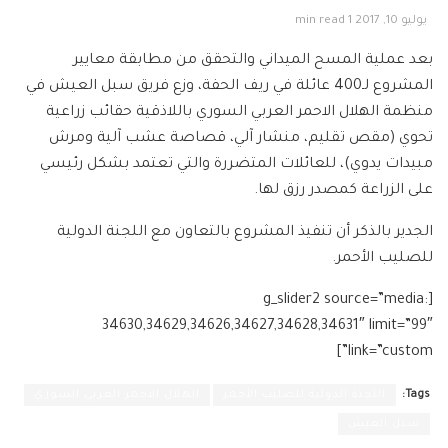
يوليو 10, 2017
1 min read
بعد عملية المسح الميداني والتحقق من مطابقة معايير
المشروع لـ400 عائلة في ريف الحفة، وزع فريق سبل العيش في
منظمة الهلال الاحمر العربي السوري باللاذقية حقائب زراعية
تحوي (مقص تقليم، منشار آلي، قصاصة عشب آلية ومرش
مبيدات يدوي)، للعائلات المتضررة والتي تعتمد بشكل رئيسي
على الزراعة كمصدر رزق لها.
الجدير بالذكر أن تنفيذ المشروع بالتعاون مع اللجنة الدولية
للصليب الأحمر.
[g_slider2 source=”media:
34630,34629,34626,34627,34628,34631″ limit=”99″
link=”custom”]
Tags:
اللجنة الدولية للصليب الأحمر
الهلال الاحمر العربي السوري
سبل العيش