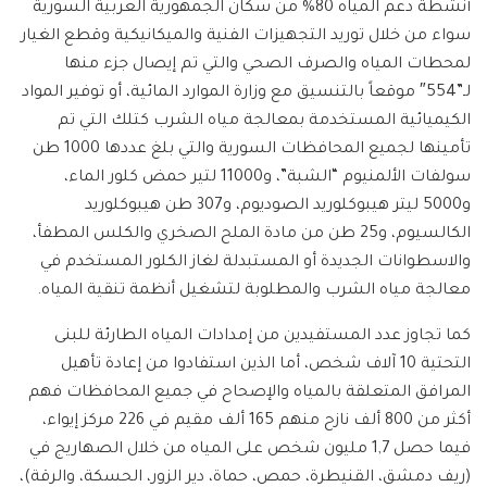
أنشطة دعم المياه 80% من سكان الجمهورية العربية السورية
سواء من خلال توريد التجهيزات الفنية والميكانيكية وقطع الغيار
لمحطات المياه والصرف الصحي والتي تم إيصال جزء منها
لـ”554″ موقعاً بالتنسيق مع وزارة الموارد المائية، أو توفير المواد
الكيميائية المستخدمة بمعالجة مياه الشرب كتلك التي تم
تأمينها لجميع المحافظات السورية والتي بلغ عددها 1000 طن
سولفات الألمنيوم “الشبة”، و11000 لتير حمض كلور الماء،
و5000 ليتر هيبوكلوريد الصوديوم، و307 طن هيبوكلوريد
الكالسيوم، و25 طن من مادة الملح الصخري والكلس المطفأ،
والاسطوانات الجديدة أو المستبدلة لغاز الكلور المستخدم في
معالجة مياه الشرب والمطلوبة لتشغيل أنظمة تنقية المياه.
كما تجاوز عدد المستفيدين من إمدادات المياه الطارئة للبنى
التحتية 10 آلاف شخص، أما الذين استفادوا من إعادة تأهيل
المرافق المتعلقة بالمياه والإصحاح في جميع المحافظات فهم
أكثر من 800 ألف نازح منهم 165 ألف مقيم في 226 مركز إيواء،
فيما حصل 1,7 مليون شخص على المياه من خلال الصهاريج في
(ريف دمشق، القنيطرة، حمص، حماة، دير الزور، الحسكة، والرقة)،