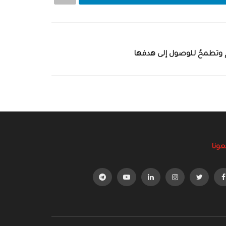
ام وتطمحُ للوصول إلى هدفها
عونا