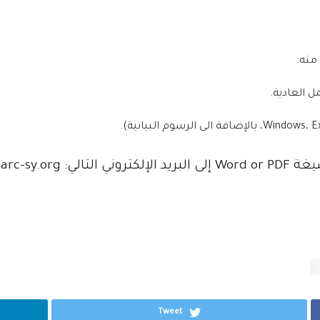
منه.
 العادية.
qun.career@
Tweet