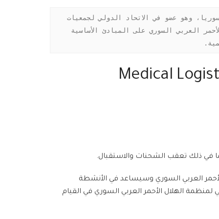
الهلال الأحمر العربي السوري هو أكبر منظمة وطنية إنسانية تعمل لدعم الأشخاص المتأثرين بالأزمة الراهنة في سوريا، وهو عضو في الاتحاد الدولي لجمعيات 
الصليب الأحمر والهلال الأحمر إلى جانب 188 جمعية للصليب الأحمر والهلال الأحمر في العالم. ويقوم عمل الهلال الأحمر العربي السوري على المبادئ الأساسية 
مية.
ية الطبية – Medical Logistics Officer
ما في ذلك تعقب الشحنات والاستقبال.
أحمر العربي السوري وسيساعد في الأنشطة
لمنظمة الهلال الأحمر العربي السوري في القيام