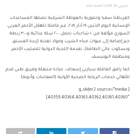
مارس 19, 2018
1 min read
كفربطنا سقبا وحمورية بالغوطة الشرقية تصلها المساعدات
الإنسانية اليوم الاثنين ١٩ آذار ٢٠١٨، عبر قافلة للهلال الأحمر العربي
السوري مؤلفة من ١٠ شاحنات تحمل ٢٠٠٠ سلة غذائية و٣٠٠٠ ربطة
خبز إضافة إلى عبوات مياه الشرب ومواد تغذية (زبدة الفستق
وبسكوت عالي الطاقة)، تقدمة اللجنة الدولية للصليب الأحمر
ومنظمة اليونيسف.
كما رافق القافلة سيارتي إسعاف، عيادة متنقلة وفريق طبي قدم
للأهالي خدمات الرعاية الصحية الأولية (المعاينات وأدوية).
[g_slider2 source=”media:
40359,40364,40363,40362,40361,40360″]