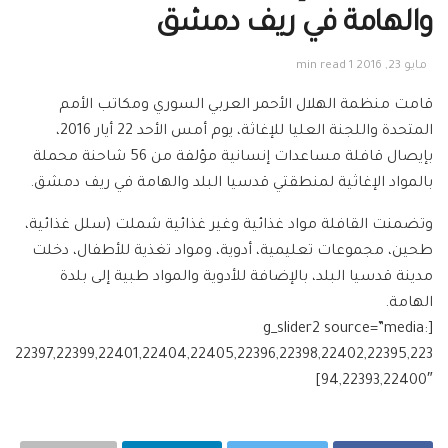
والهامة في ريف دمشق
مايو 23, 2016
1 min read
قامت منظمة الهلال الأحمر العربي السوري ومكاتب الأمم
المتحدة واللجنة العليا للإغاثة، يوم أمس الأحد 22 أيار 2016،
بإيصال قافلة مساعدات إنسانية مؤلفة من 56 شاحنة محملة
بالمواد الإغاثية لمنطقتي قدسيا البلد والهامة في ريف دمشق.
وتضمنت القافلة مواد غذائية وغير غذائية شملت (سلل غذائية،
طحين، مجموعات تعليمية، أدوية، ومواد تغذية للأطفال، دخلت
مدينة قدسيا البلد، بالإضافة للأدوية والمواد طبية إلى بلدة
الهامة.
[g_slider2 source=”media:
22397,22399,22401,22404,22405,22396,22398,22402,22395,223
94,22393,22400″]