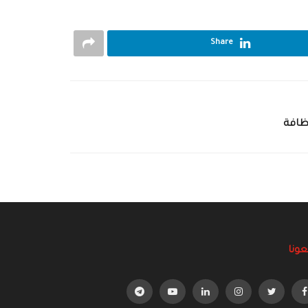
Share
ظافة
عونا