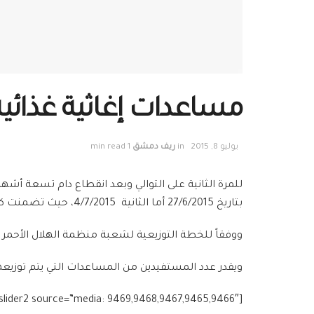
مساعدات إغاثية غذائية
يوليو 8, 2015
in
ريف دمشق
1 min read
للمرة الثانية على التوالي وبعد انقطاع دام تسعة أشهر
بتاريخ 27/6/2015 أما الثانية 4/7/2015، حيث تضمنت كل منهما 2500 حصة غذائية، مقدمة من منظمة الأغذية العالمية WFP واللجنة الدولية للصليب الأحمر ICRC.
ووفقاً للخطة التوزيعية لشعبة منظمة الهلال الأحمر العربي السوري في 
ويقدر عدد المستفيدين من المساعدات التي يتم توزيعها 250 عائلة يومي
[g_slider2 source=”media: 9469,9468,9467,9465,9466″]