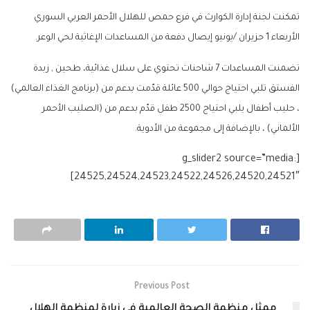
تمكنت لجنة إدارة الكوارث في فرع حمص للهلال الأحمر العربي السوري
الأربعاء 1 حزيران /يونيو إيصال دفعة من المساعدات الإغاثية لحي الوعر.
تضمنت المساعدات 7 شاحنات تحتوي على سلال غذائية، طحين , زبدة
الفستق تلبي احتياج حوالي 500 عائلة قدّمت بدعم من (برنامج الغذاء العالمي)
، حليب أطفال يلبي احتياج 2500 طفل قدّم بدعم من (الصليب الأحمر
الألماني) ، بالإضافة إلى مجموعة من الأدوية.
[g_slider2 source=”media:
24525,24524,24523,24522,24526,24520,24521″]
Previous Post
ممثل منظمة الصحة العالمية في زيارة لمنظمة الهلال