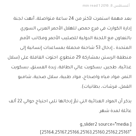
أغسطس 8, 2016
1 min read
بعد مهمة استمرت لأكثر من 24 ساعة متواصلة، أنهت لجنة
إدارة الكوارث في فرع
حمص للهلال الأحمر العربي السوري
بالتعاون مع اللجنة الدولية للصليب الأحمر
ومكاتب
الأمم
المتحدة
، إدخال 53 شاحنة محملة بمساعدات إنسانية إلى
منطقة
الرستن
بمشاركة 29 متطوع، احتوت القافلة على (سلال
غذائية، طحين، بسكويت عالي الطاقة، زبدة الفستق، بسكويت
التمر، مواد مياه واصحاح، مواد طبية، سلال صحية، شامبو
القمل، فرشات، بطانيات).
يذكر أن المواد الغذائية التي تمّ إدخالها تلبي احتياج حوالي 2
2 ألف
عائلة لمدة شهر.
[g_slider2 source=”media:
25164,25167,25166,25163,25160,25162,25161″]