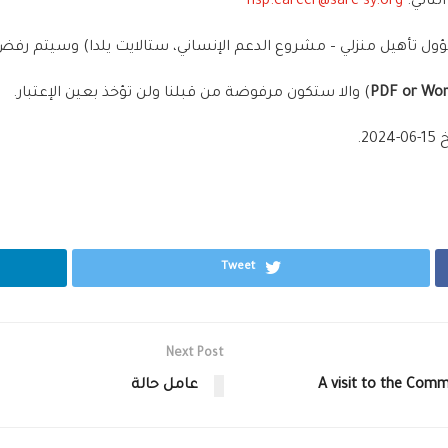
لتالي:
hsp.career@sarc-sy.org
ل تأهيل منزلي
–
مشروع الدعم الإنساني، ستالايت يلدا
) وسيتم رفض أي
PDF or Wo
) والا ستكون مرفوضة من قبلنا ولن تؤخذ بعين الإعتبار.
خ
15-06-2024.
Tweet
Next Post
A visit to the Comm
عامل حالة