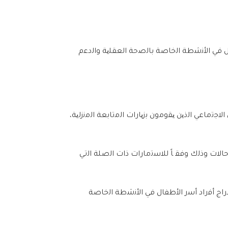
ﻓﻲ
ا
ﻷﻧﺷ
ط
ﺔ
ا
ﻟﺧﺎﺻﺔ
ﺑﺎﻟﺻﺣﺔ
ا
ﻟﻌﻘﻠﯾﺔ
وا
ﻟ
د
ﻋ
م
ا
ﻻﺟﺗﻣﺎﻋﻲ
ا
ﻟ
ذ
ﯾ
ن
ﯾﻘ
و
ﻣ
ون
ﺑ
ز
ﯾﺎ
رات ا
ﻟﻣﺗﺎﺑﻌﺔ
ا
ﻟﻣﻧ
ز
ﻟﯾﺔ
،
ﺣﺎﻻ
ت وذ
ﻟ
ك و
ﻓﻘ
ﺎً
ﻟﻼﺳﺗﻣﺎ
رات ذات ا
ﻟﺻﻠﺔ
ا
ﻟﺗﻲ
راج أ
ﻓ
راد أ
ﺳ
ر ا
ﻷ
ط
ﻔﺎ
ل
ﻓﻲ
ا
ﻷﻧﺷ
ط
ﺔ
ا
ﻟﺧﺎﺻﺔ