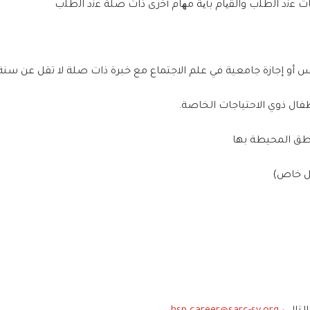
ت
ﻋﻧ
د ا
ﻟ
ط
ﻠ
ب وا
ﻟﻘﯾﺎ
م
ﺑﺄﯾﺔ
ﻣ
ﮭ
ﺎ
م أ
ﺧ
رى ذات
ﺻﻠﺔ
ﻋﻧ
د ا
ﻟ
ط
ﻠ
ب
س أو
إجازة جامعية في علم الاجتماع مع خبرة ذات صلة لا تقل عن سنة
فال ذوي الاحتياجات الخاصة.
اطق المحيطة بها
 خاص
)