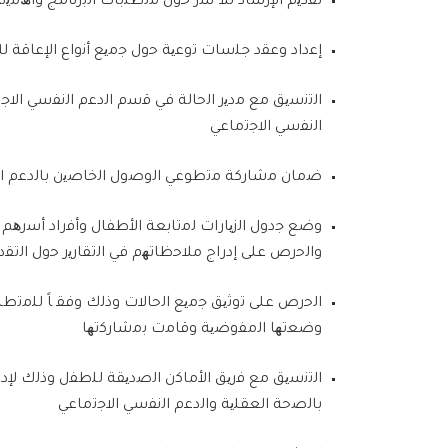
ﺗﻘ
د
ﯾ
م ا
ﻹ
ر
ﺷﺎ
د
ﻟﻸ ُﺳ
ر
ﺣ
ول
ﻣﺗ
ط
ﻠﺑﺎ
ت ا
ﻟﺑ
ر
ﻧﺎﻣﺞ
وأھ
ﻣﯾﺗ
إ
ﻋ
داد و
ﻋﻘ
د
ﺟﻠﺳﺎ
ت
ﺗ
و
ﻋﯾﺔ
ﺣ
ول
ﺟﻣﯾﻊ
أ
ﻧ
واع ا
ﻹﻋﺎﻗﺔ
ﻟﻸ
ا
ﻟﺗﻧﺳﯾﻖ
ﻣﻊ
ﻣ
د
ﯾ
ر ا
ﻟﺣﺎﻟﺔ
ﻓﻲ
ﻗﺳ
م ا
ﻟ
د
ﻋ
م ا
ﻟﻧﻔﺳﻲ
ا
ﻻﺟﺗ
ا
ﻟﻧﻔﺳﻲ
ا
ﻻﺟﺗﻣﺎﻋﻲ
ﺿﻣﺎ
ن
ﻣﺷﺎ
ر
ﻛﺔ
ﻣﺗ
طو
ﻋﻲ
ا
ﻟ
و
ﺻ
ول ا
ﻟﺧﺎﺻﯾ
ن
ﺑﺎﻟ
د
ﻋ
م ا
و
ﺿﻊ
ﺟ
دول ا
ﻟ
ز
ﯾﺎ
رات
ﻟﻣﺗﺎﺑﻌﺔ
ا
ﻷ
ط
ﻔﺎ
ل وأ
ﻓ
راد أ
ﺳ
رھم 
وا
ﻟﺣ
رص
ﻋﻠﻰ
إدراج
ﻣﻼﺣ
ظ
ﺎﺗ
ﮭ
م
ﻓﻲ
ا
ﻟﺗﻘﺎ
ر
ﯾ
ر
ﺣ
ول
ا
ﻟﺗﻘ
د
ا
ﻟﺣ
رص
ﻋﻠﻰ
ﺗ
و
ﺛﯾﻖ
ﺟﻣﯾﻊ
ا
ﻟﺣﺎﻻ
ت وذ
ﻟ
ك و
ﻓﻘ
ﺎً
ﻟﻠﻣﺗ
ط
ﻠ
و
ﺿﻌﺗ
ﮭ
ﺎ
ا
ﻟﻣﻔ
و
ﺿﯾﺔ
و
ﻗﺎﻣ
ت
ﺑﻣﺷﺎ
ر
ﻛﺗ
ﮭ
ﺎ
ا
ﻟﺗﻧﺳﯾﻖ
ﻣﻊ
ﻓ
ر
ﯾﻖ
ا
ﻷﻣﺎﻛ
ن ا
ﻟﺻ
د
ﯾﻘﺔ
ﻟﻠ
ط
ﻔ
ل وذ
ﻟ
ك
ﻹ
د
ﻣ
ﺑﺎﻟﺻﺣﺔ
ا
ﻟﻌﻘﻠﯾﺔ
وا
ﻟ
د
ﻋ
م ا
ﻟﻧﻔﺳﻲ
ا
ﻻﺟﺗﻣﺎﻋﻲ