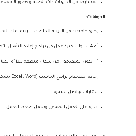
ا
ﻟﻣﺷﺎ
ر
ﻛﺔ
ﻓﻲ
ا
ﻟﺗ
در
ﯾﺑﺎ
ت ذات ا
ﻟﺻﻠﺔ
و
ﺣﺿ
ور ا
ﻻﺟﺗﻣﺎﻋﺎ
المؤهلات:
إجازة جامعية في التريية الخاصة
،
التربية
،
علم النف
أو
4
سنوات خبرة عمل في برامج إعادة التأهيل للأط
أن يكون المتقدمون من سكان منطقة يلدا أو المن
إجادة استخدام برامج الحاسب
(Excel , Word
بشكل
مهارات تواصل ممتازة
قدرة على العمل الجماعي وتحمل ضغط العمل