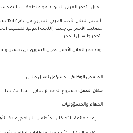
الهلال الأحمر العربي السوري هو منظمة إنسانية مستقل
الأحمر والهلال الأحمر.
يوجد مقر الهلال الأحمر العربي السوري في دمشق وله 
المسمى الوظيفي:
مسؤول تأهيل منزلي
.
مكان العمل:
مشروع الدعم الإنساني
–
ستالايت يلدا
.
المهام والمسؤوليات
:
إ
ﻋ
داد
ﻗﺎﺋﻣﺔ
ﺑﺎﻷ
ط
ﻔﺎ
ل ا
ﻟﻣ ُﺣﺗﻣﻠﯾ
ن
ﻟﺑ
ر
ﻧﺎﻣﺞ
إ
ﻋﺎ
دة ا
ﻟﺗﺄ
ھ