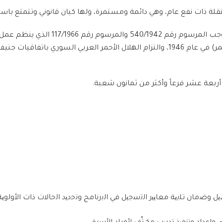
ة ذات نفع عام، وهي دائمة ومستمرة، ولها كيان قانوني وتتمتع باستق
تأسس الهلال الأحمر العربي السوري في عام
للصليب الأحمر في جنيف (اللجنة الدولية للصليب الأحمر) في عام 1946، والتزام الهلال 
أربعة عشر فرعاً وأكثر من ثمانون شعبة.
ﯾ
ل و
ﺿﻣﺎ
ن
ﺗﻠﺑﯾﺔ
ﻣﻌﺎﯾﯾ
ر ا
ﻟﺗﺳﺟﯾ
ل
ﻓﻲ
ا
ﻟﺑ
ر
ﻧﺎﻣﺞ
و
ﺗﺣ
د
ﯾ
د ا
ﻟﺣﺎﻻ
ت ذات ا
ﻷ
و
ﻟ
و
ﯾﺔ