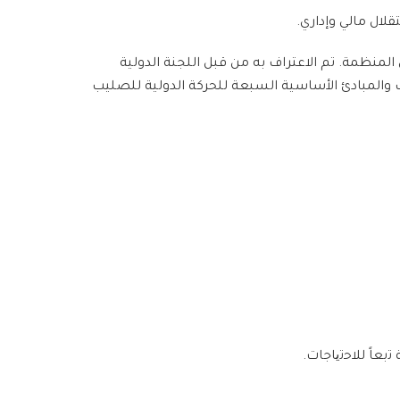
لال مالي وإداري.
 1942 بموجب المرسوم رقم 540/1942 والمرسوم رقم 117/1966 الذي ينظم عمل المنظمة. تم الاعتراف به من قبل اللجنة الدولية
الأحمر العربي السوري باتفاقيات جنيف والمبادئ الأساسية السبعة للحركة الدولية للصليب
ﺗﺑﻌﺎً
ﻟﻼﺣﺗﯾﺎﺟﺎ
ت
.