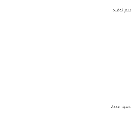
عدم توفره
ية عدد2