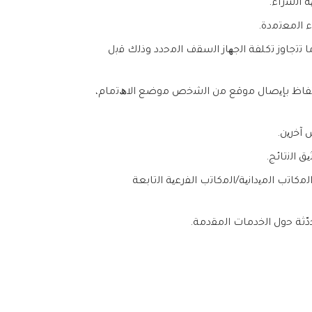
 ﺗﺗﺟﺎوز ﺗﻛﻠﻔﺔ اﻟﺟﮭﺎز اﻟﺳﻘف اﻟﻣﺣدد وذﻟك ﻗﺑل
ﻻﺣﺗﻔﺎظ ﺑﺈﯾﺻﺎل ﻣوﻗﻊ ﻣن اﻟﺷﺧص ﻣوﺿﻊ اﻻھﺗﻣﺎم،
 آﺧرﯾن.
 اﻟﻧﺗﺎﺋﺞ.
ﻣﻛﺎﺗب اﻟﻣﯾداﻧﯾﺔ/اﻟﻣﻛﺎﺗب اﻟﻔرﻋﯾﺔ اﻟﺗﺎﺑﻌﺔ
دّﺛﺔ ﺣول اﻟﺧدﻣﺎت اﻟﻣﻘدﻣﺔ.