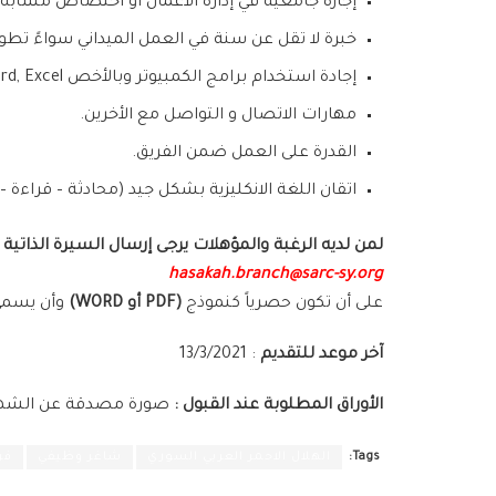
إجازة جامعية في إدارة الأعمال أو اختصاص مشابه
خبرة لا تقل عن سنة في العمل الميداني سواءً تطو
إجادة استخدام برامج الكمبيوتر وبالأخص Word, Excel
مهارات الاتصال و التواصل مع الأخرين.
القدرة على العمل ضمن الفريق.
اتقان اللغة الانكليزية بشكل جيد (محادثة – قراءة – ك
لمن لديه الرغبة والمؤهلات يرجى إرسال السيرة الذاتية لل
hasakah.branch@sarc-sy.org
على أن تكون حصرياً كنموذج
(PDF أو WORD)
وأن يسمى 
آخر موعد للتقديم
: 13/3/2021
الأوراق المطلوبة عند القبول :
صورة مصدقة عن الشهادة
Tags:
الهلال الاحمر العربي السوري
شاغر وظيفي
فر