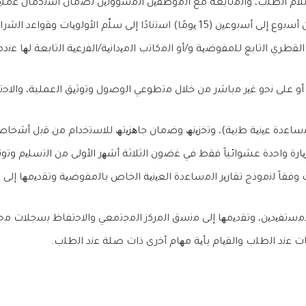
ﻰ ﺳﻠّم اﻷوﻟوﯾﺎت وﻘواﻋد اﻟﺷراء اﻟﻣﻌﺗﻣدة.
ي اﻟﺗﺎﺑﻊ ﻟﻠﻣﻔوﺿﯾﺔ و/أو اﻟﻣﻛﺎﺗب اﻟﻣﯾداﻧﯾﺔ/اﻟﻔرﻋﯾﺔ اﻟﺗﺎﺑﻌﺔ ﻟﮭﺎ ﻋﻧدﻣﺎ
أو ﻋﻠﻰ ﻧﺣو ﻏﯾر ﻣﺑﺎﺷر ﻣن ﺧﻼل ﻣﺗطوﻋﻲ اﻟوﺻول وﺗوﺛﯾﻖ اﻟعملية، وا
(ﻣﺳﺎﻋدة ﻋﯾﻧﯾﺔ طﺑﯾﺔ)، وﺗﺧزﯾﻧﮫ وﺿﻣﺎن ﺟﺎھزﯾﺗﮫ ﻟﻼﺳﺗﺧدام ﻣن ﻗﺑل أﺷﺧﺎص
ﯾﺎرة واﺣدة عشوائياً ﻓﻘط ﻓﻲ ﻏﺿون اﻟﺛﻼﺛﺔ أﺷﮭر اﻷوﻟﻰ ﻣن اﻟﺗﺳﻠﯾم وﺗوﺛﯾﻖ
 وﻓﻘﺎً ﻟﻧﻣوذج ﺗﻘﺎرﯾر اﻟﻣﺳﺎﻋدة اﻟﻌﯾﻧﯾﺔ اﻟﺧﺎص ﺑﺎﻟﻣﻔوﺿﯾﺔ وﺗﻘدﯾﻣﮭﺎ إﻟﻰ اﻟ
 اﻟﻣﺳﺗﻔﯾدﯾن، وﺗﻘدﯾﻣﮭﺎ إﻟﻰ ﻣﻧﺳق اﻟﻣرﻛز اﻟﻣﺟﺗﻣﻌﻲ واﻻﺣﺗﻔﺎظ ﺑﺳﺟﻼت ﻣﺣ
ت ﻋﻧد اﻟطﻠب واﻟﻘﯾﺎم ﺑﺄﯾﺔ ﻣﮭﺎم أﺧرى ذات ﺻﻠﺔ ﻋﻧد اﻟطﻠب.