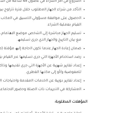
اﻟﺷروع ﻓﻲ أﻣر اﻟﺷراء ﻓﻲ ﻏﺿون 48 ﺳﺎﻋﺔ ﻣن اﺳﺗﻼم اﻟطﻠب، واﻟﻣﺗﺎﺑﻌﺔ ﻣﻊ اﻟﻣوظﻔﯾن اﻟﻣﺳؤوﻟﯾن ﻟﺿﻣﺎن اﺳﺗﻛﻣﺎل ﻋﻣﻠﯾﺔ اﻟﺷراء.
اﻟﺗﺄﻛد ﻣن ﺷراء اﻟﺟﮭﺎز اﻟﻣطﻠوب ﺧﻼل ﻓﺗرة ﺗﺗراوح ﺑﯾن أﺳﺑوع إﻟﻰ أﺳﺑوﻋﯾن (15 ﯾوﻣًﺎ) اﺳﺗﻧﺎدًا إﻟ
اﻟﺣﺻول ﻋﻠﻰ ﻣواﻓﻘﺔ ﻣﺳؤوﻟﻲ اﻟﺗﻧﺳﯾﻖ ﻓﻲ اﻟﻣﻛﺗب اﻟﻘطر
اﻟﻘﯾﺎم ﺑﻌﻣﻠﯾﺔ اﻟﺷراء.
ﺗﺳﻠﯾم اﻟﺟﮭﺎز ﻣﺑﺎﺷرة إﻟﻰ اﻟﺷﺧص ﻣوﺿﻊ اﻻھﺗﻣﺎم، 
ﻣﻊ ﺑﯾﺎن اﻟﺗﺎرﯾﺦ واﻟﺟﮭﺎز اﻟذي ﺟرى ﺗﺳﻠﯾﻣﮫ.
ﺿﻣﺎن إﻋﺎدة اﻟﺟﮭﺎز ﻋﻧدﻣﺎ ﺗﻛون اﻟﺣﺎﺟﺔ إﻟﯾﮫ ﻣؤﻗﺗﺔ 
رﺻد اﺳﺗﺧدام اﻷﺟﮭزة اﻟﺗﻲ ﺟرى ﺗﺳﻠﯾﻣﮭﺎ ﻋﺑر اﻟﻘﯾﺎم بز
إعداد ﺗﻘﺎرﯾر ﺷﮭرﯾﺔ ﻋن اﻷﺟﮭزة اﻟﺗﻲ ﺟرى ﺗﻘدﯾﻣﮭﺎ وذﻟك
ﻟﻠﻣﻔوﺿﯾﺔ و/أو إﻟﻰ ﻣﻛﺗﺑﮭﺎ اﻟﻘطري.
إﻋداد ﺗﻘﺎرﯾر دورﯾﺔ ﻋن اﻟﺧدﻣﺎت اﻟﻣﻘدﻣﺔ واﺣﺗﯾﺎﺟﺎت
اﻟﻣﺷﺎرﻛﺔ ﻓﻲ اﻟﺗدرﯾﺑﺎت ذات اﻟﺻﻠﺔ وﺣﺿور اﻻﺟﺗﻣﺎﻋﺎ
المؤهلات المطلوبة: