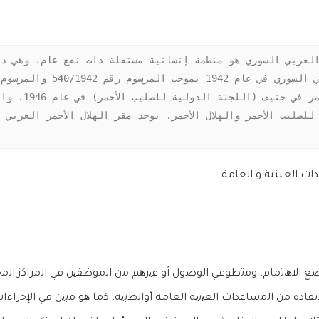
ت العينية و العامة
ھﺗﻣﺎم، وﻣﺗطوﻋﻲ اﻟوﺻول أو ﻏﯾرھم ﻣن اﻟﻣوظﻔﯾن ﻓﻲ اﻟﻣراﻛز اﻟﻣﺟﺗﻣﻌ
ة ﻣن اﻟﻣﺳﺎﻋدات اﻟﻌﯾﻧﯾﺔ اﻟﻌﺎﻣﺔ أواﻟطﺑﯾﺔ، ﻛﻣﺎ ھو ﻣﺑﯾن ﻓﻲ اﻹﺟراءات