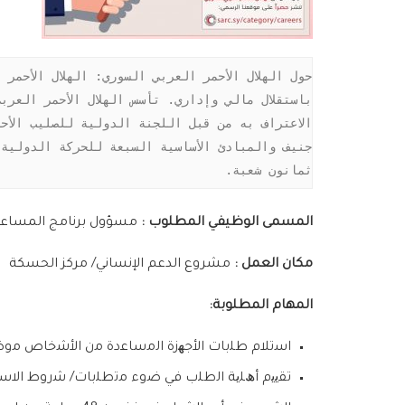
ثمانون شعبة.
المسمى الوظيفي المطلوب :
مسؤول برنامج المساعدا
مكان العمل :
مشروع الدعم الإنساني/ مركز الحسكة
المهام المطلوبة:
اﺳﺗﻼم طﻠﺑﺎت اﻷﺟﮭزة اﻟﻣﺳﺎﻋدة ﻣن اﻷﺷﺧﺎص ﻣوﺿﻊ اﻻ
ﺗﻘﯾﯾم أھﻠﯾﺔ اﻟطﻠب ﻓﻲ ﺿوء ﻣﺗطﻠﺑﺎت/ ﺷروط اﻻﺳﺗﻔﺎد