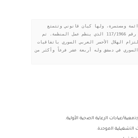
حول الهلال الأحمر العربي السوري: الهلال الأحمر العربي السوري هو منظمة إنسانية مستقلة ذات نفع عام، وهي دائمة ومستمرة، ولها كيان قانوني وتتمتع 
باستقلال مالي وإداري. تأسس الهلال الأحمر العربي السوري في عام 1942 بموجب المرسوم رقم 540/1942 والمرسوم رقم 117/1966 الذي ينظم عمل المنظمة. تم 
الاعتراف به من قبل اللجنة الدولية للصليب الأحمر في جنيف (اللجنة الدولية للصليب الأحمر) في عام 1946، والتزام الهلال الأحمر العربي السوري باتفاقيات 
جنيف والمبادئ الأساسية السبعة للحركة الدولية للصليب الأحمر والهلال الأحمر. يوجد مقر الهلال الأحمر العربي السوري في دمشق وله أربعة عشر فرعاً وأكثر من 
ﯾﺔ/ﻋﯾﺎدات اﻟرﻋﺎﯾﺔ اﻟﺻﺣﯾﺔ اﻷوﻟﯾﺔ.
 اﻟﺗﺷﻐﯾﻠﯾﺔ اﻟﻣوﺣدة.