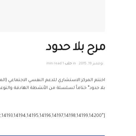
مرح بلا حدود
نوفمبر 19, 2015
in
حلب
1 min read
اختتم المركز الاستشاري للدعم النفسي الاجتماعي (ا
بلا حدود” ختاماً لسلسلة من الأنشطة الهادفة والتوع
[g_slider2 source=”media: 14192,14193,14194,14195,14196,14197,14198,14199,14200″]