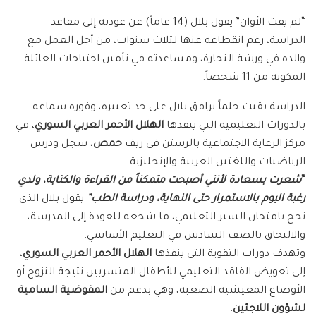
“لم يفت الأوان” يقول بلال (14 عاماً) عن عودته إلى مقاعد
الدراسة، رغم انقطاعه عنها لثلاث سنوات، من أجل العمل مع
والده في ورشة النجارة، ومساعدته في تأمين احتياجات العائلة
المكونة من 11 شخصاً.
الدراسة بقيت حلماً يرافق بلال على حد تعبيره، وفوره سماعه
بالدورات التعليمية التي ينفذها
الهلال الأحمر العربي السوري
، في
مركز الرعاية الاجتماعية بالرستن في ريف
حمص
، سجل ودرس
الرياضيات واللغتين العربية والإنجليزية.
“
شعرت بسعادة لأنني أصبحت متمكناً من القراءة والكتابة، ولدي
رغبة اليوم بالاستمرار حتى النهاية، ودراسة الطب”
يقول بلال الذي
نجح بامتحان السبر التعليمي، ما شجعه للعودة إلى المدرسة،
والالتحاق بالصف السادس في التعليم الأساسي.
وتهدف دورات التقوية التي ينفذها
الهلال الأحمر العربي السوري
،
إلى تعويض الفاقد التعليمي للأطفال المتسربين نتيجة النزوح أو
الأوضاع المعيشية الصعبة، وهي بدعم من
المفوضية السامية
لشؤون اللاجئين
.