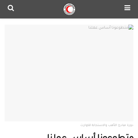
دورة مبادئ التأهب والاستجابة للكوارث