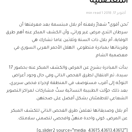
المعضمية
أكتوبر 17, 2018
1 min read
ًنحن أقوى” شعارٌ رفعته أم بلال مبتسمة بعد معرفتها أن
سرطان الثدي مرض غير وراثي، وأن الكشف المبكر عنه أهم طرق
الوقاية، أم بلال ذات الستة وثلاثين عاما تشارك هي
وقريناتها بمبادرة متطوعي الهلال الأحمر العربي السوري في
معضمية الشام.
بدأت المبادرة بشرح عن المرض والكشف المبكر عنه بحضور 17
سيدة، ثم الانتقال لطرق الفحص الذاتي وفي حال وجود أعراض
التوجّه إلى أقرب مستوصف في المنطقة لإجراء فحص سريري،
بعد ذلك حوّلت الطبيبة النسائية ستَّ مشاركات لمراكز التصوير
الشعاعي للاطمئنان بشكل أفضل على صحتهن.
أم بلال وصديقاتها تعلمنَ طرق الفحص الذاتي للكشف المبكر
عن المرض، كوني واحدة منهنّ وافحصي لتضمني سلامتك.
[g_slider2 source=”media: 43615,43613,43612″]