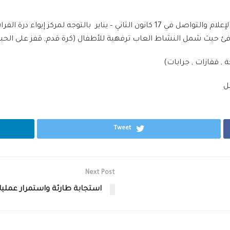
قام فريق الدعم النفسي-الاجتماعي بالتعاون مع لجنة الإعلام والتواصل في 17 كانون ال
يث شمل النشاط العاب ترفهية للأطفال (كرة قدم, قفز على الحبلة
 , قفازات , جرابات)
Tweet
Next Post
استجابة طارئة واستمرار عمليات