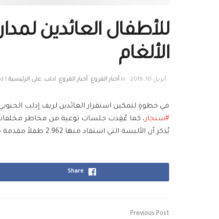
للأطفال العائدين لمد
الألغام
أبريل 10, 2019
in
أخبار الفروع
,
أخبار الفروع
,
ادلب
,
على الرئيسية
1 min read
في خطوةٍ لتمكين استقرار العائدين لريف إدلب الجنوبي
#
سنجار
، كما عُقِدت جلسات توعية من مخاطر مخلفات 
يُذكر أن الألبسة التي استفاد منها 2.962 طفلاً مقدمة من الاتحاد الدولي لجمعيات الصليب الأحمر والهلال الأحمر.
Share
Previous Post