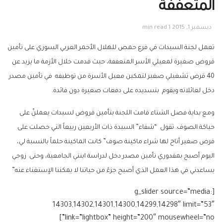
المتعففة
ديسمبر 1, 2015
1 min read
تعمل لجنة السيدات في فرع حمص للهلال الأحمر العربي السوري على تأمين
قروض صغيرة لمعيلي الأسر المتعففة، حيث قدمت خلال الأزمة ما يزيد عن
40 قرض تشغيلي صغير لتمكين معيل الأسرة من توظيفه في تأمين مصدر
دخل لعائلاته ويقوم بتسديده على دفعات صغيرة دون فائدة.
ومع بداية فصل الشتاء قامت اللجنة بتأمين قروض لسيدات يعملنّ على
حياكة الصوف. تقول “شفاء” السيدة ذات الأربعين ربيعاً التي حصلت على
قرض صغير أتاح لها شراء ماكينة صوف” كانت الماكينة
حلماً بالنسبة لي،
اليوم أصبح بمقدوري تأمين مصدر دخل لدراسة ابنتي الجامعية، وحتى زوجي
يساعدني في هذا العمل الذي أصبح جزءً من حياتنا لا يمكننا الإستغناء عنه”
[g_slider source=”media:
14303,14302,14301,14300,14299,14298″ limit=”53″
link=”lightbox” height=”200″ mousewheel=”no”]