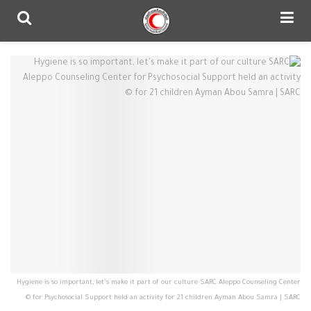
Hygiene is so important, let's make it part of our culture SARC Aleppo Counseling Center
for Psychosocial Support held an activity for 21 children Ayman Abou Samra | SARC ©