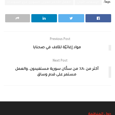
Tags:
الإسعاف الأولي
الهلال الأحمر العربي السوري فرع السويداء
Previous Post
مواد إغاثيّة للآلاف في صحنايا
Next Post
أكثر من ٨٠٪‏ من سكّان سورية مستفيدون..والعمل
مستمر على قدم وساق
حول المنظمة