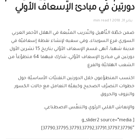
دورتين في مبادئ الإسعاف الأولي
يناير 31, 2018
1 min read
ضمن خطّة التّأهيل والتّدريب المتّبعة في الهلال الأحمر العربي
السوري فرع السويداء، وفي سعيه لإنشاء نقطة إسعافيّة في
مدينة شهبا، أنهى قسم الإسعاف الأوّلي بتاريخ 15 تشرين الأول
دورتين في مبادئ الإسعاف الأوّلي، شارك فيهما 64 متطوّعاً من
الشعب الهلاليّة والفرع.
اكتسب المتطوّعون خلال الدورتين التقنيّات الأساسيّة حول
خطوات التصرّف الصحيح وكيفيّة التعامل مع حالات الكسور
والنزوف والحروق
والإنعاش القلبي الرئوي والتنفّس الاصطناعي.
[g_slider2 source=”media:
37790,37795,37793,37792,37791,37797,37796″]