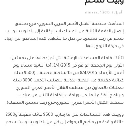
وبيت سحم
أبريل 9, 2015
1 min read
استأنفت منظمة الهلال الأحمر العربي السوري- فرع دمشق
إيصال الدفعة الثانية من المساعدات الإغاثية إلى يلدا وببيلا وبيت
سحم في ريف دمشق، في ظل ما تشهده هذه المناطق من ازدياد
في حركة النزوح إليها.
تتألف قافلة المساعدات الإغاثية التي تم إدخالها على دفعتين،
الأولى يوم الجمعة الواقع في 3/4/2015، أما الثانية مساء يوم
أمس الأربعاء 8/4/2015 من 15 شاحنة محملة بـ (9500 سلة
غذائية مقدمة من اللجنة الدولية للصليب الأحمر، 3000 سلة
معلبات بالتعاون بين منظمة الهلال الأحمر العربي السوري
وبرنامج الغذاء العالمي، ورافقت القافلة اثنتان من عيادات
منظمة الهلال الأحمر العربي السوري-فرع ريف دمشق المتنقلة).
ووزعت هذه المساعدات على ما يقارب 9500 عائلة مقيمة و2600
عائلة وافدة من مخيم اليرموك إلى كل من يلدا وببيلا وبيت سحم.