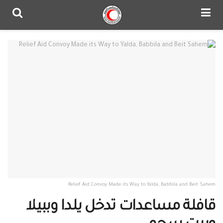
Relief Aid Convoy Made its Way to Yalda, Babbila and Beit Sahem
قافلة مساعدات تدخل يلدا وببيلا