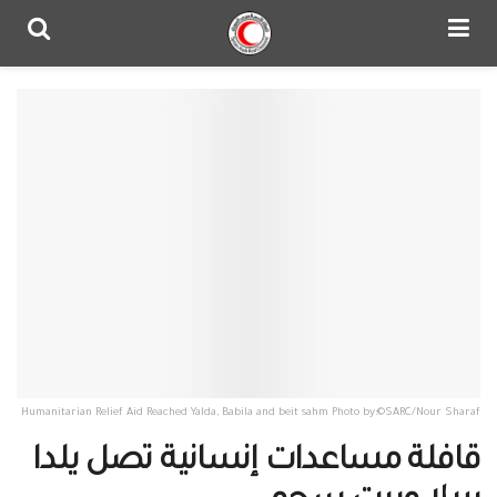
Humanitarian Relief Aid Reached Yalda, Babila and beit sahm Photo by:©SARC/Nour Sharaf
قافلة مساعدات إنسانية تصل يلدا