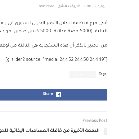
يوليو 12, 2016
in
ريف دمشق
1 min read
التالية: (5000 ‫‏حصة غذائية، 5000 كيس ‫‏طحين، مواد طبية متنوعة و 7000 ‫‏مصباح يعمل بالطاقة الشمسية).
من الجدير بالذكر أن هذه ‫‏الاستجابة هي الثالثة من ‫‫
[g_slider2 source=”media: 24452,24450,24449″]
Tags:
ريف دمشق
Share
Previous Post
الدفعة الأخيرة من قافلة المساعدات الإغاثية للحو