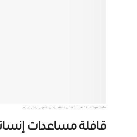
قافلة قوامها 19 شاحنة تدخل مدينة بلودان. تصوير: رهام مرشد
قافلة مساعدات إنساني