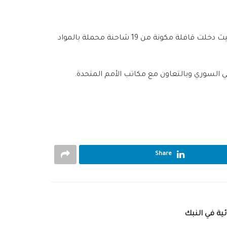
أنهى فرع منظمة ‫‏الهلال الأحمر العربي السوري في ‫‏ريف دمشق استجابته في منطقة ‫‏بلودان صباح يوم الأربعاء 22/6/2016، حيث دخلت ‫‏قافلة مكونة من 19 ‫‏شاحنة محملة بالمواد
ربي السوري وبالتعاون مع مكاتب الأمم المتحدة.
Share
ئية في النبك