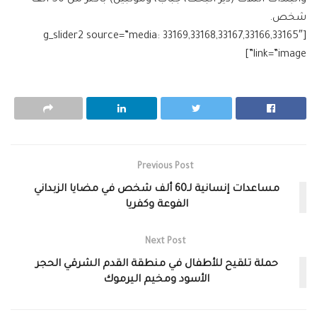
والبلدات الثلاث (دير البخت، جباب، وموثبين) بأكثر من 50 ألف
شخص.
[g_slider2 source=”media: 33169,33168,33167,33166,33165″
link=”image”]
Previous Post
مساعدات إنسانية لـ60 ألف شخص في مضايا الزبداني
الفوعة وكفريا
Next Post
حملة تلقيح للأطفال في منطقة القدم الشرقي الحجر
الأسود ومخيم اليرموك