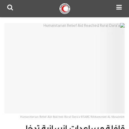
Humanitarian Relief Aid Reached Rural Dara’a ©SARC/Mohammed AL-Masalmeh