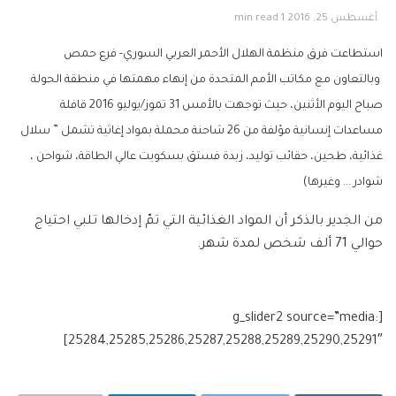
أغسطس 25, 2016
1 min read
استطاعت فرق منظمة الهلال الأحمر العربي السوري- فرع حمص
وبالتعاون مع مكاتب الأمم المتحدة من إنهاء مهمتها في منطقة الحولة
صباح اليوم الأثنين، حيث توجهت بالأمس 31 تموز/يوليو 2016 قافلة
مساعدات إنسانية مؤلفة من 26 شاحنة محملة بمواد إغاثية تشمل
” سلال
غذائية، طحين، حقائب توليد، زبدة فستق بسكويت عالي الطاقة، شواحن ،
شوادر … وغيرها)
من الجدير بالذكر أن المواد الغذائية التي تمّ إدخالها تلبي احتياج
حوالي 71 ألف شخص لمدة شهر.
[g_slider2 source=”media:
25284,25285,25286,25287,25288,25289,25290,25291″]