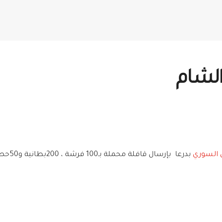
الشام
ي السوري
بدرعا بإرسال قافلة محملة بـ100 فرشة ، 200بطانية و50حصيرة إلى لجنة إغاثة بصرى الشام في مدينة بصرى