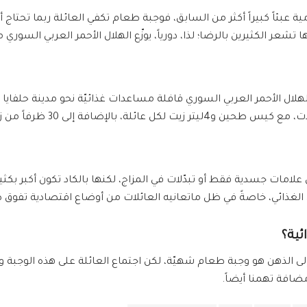
ومية عبئاً كبيراً أكثر من السابق، فوجبة طعام تكفي العائلة ربما تحت
تشعر الكثيرين بالرضا؛ لذا، دورياً، يوزّع الهلال الأحمر العربي السور
هلال الأحمر العربي السوري قافلة مساعدات غذائيّة نحو مدينة حلفاي
 زبدة الفستق للأطفال ممن هم أقل من عمر سنتين.
لامات جسدية فقط أو تبدّلات في المزاج، لكنها بالكاد تكون أكبر بكثير
 الغذائي، خاصةً في ظل ماتعانيه العائلات من أوضاع اقتصادية تفوق 
ية؟
ى الذهن هو وجبة طعام شهيّة، لكن اجتماع العائلة على هذه الوجبة والأ
ضافة تهمنا أيضاً.