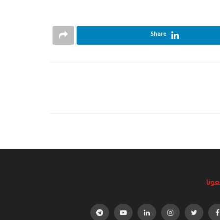
Share
عونا