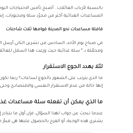
بالنسبة لأرباب العائلات.. أصبح تأمين الاحتياجات الي
المساعدات الغذائية أكثر من مجرّد سلة ومحتويات، إنها 
قافلة مساعدات نحو المدينة قوامها ثلاث شاحنات
في صباح يوم الأحد، السادس من تشرين الثاني أرسل ال
ومحمّلة بـ * سلة غذائية حيث وزعت هذا السلال للعائلات، مع كيس طحين و4ليتر زيت لكل عائلة، بالإضافة إلى 30 ظرفاً من
لئلا يهدد الجوع الاستقرار
ما الذي يترتب على الشعور بالجوع لساعات؟ ربما تكون ع
إنها حالة من عدم الاستقرار النفسي والاقتصادي وحتى
ما الذي يمكن أن تفعله سلة مساعدات غذائ
عندما تبحث عن جواب لهذا السؤال، فإن أول ما يتبادر إل
يشتري هذه الوجبة، أو الفرح بالحصول عليها هي قيمٌ م