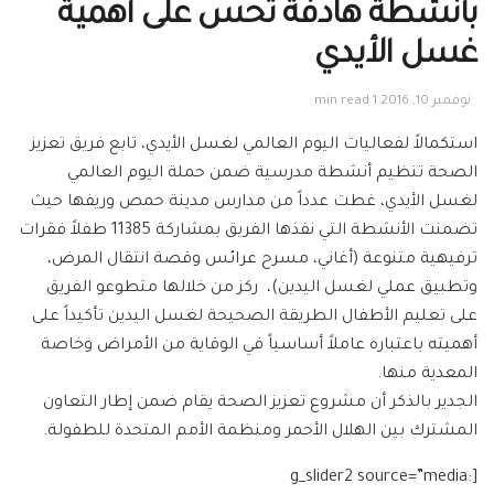
بأنشطة هادفة تحس على أهمية
غسل الأيدي
نوفمبر 10, 2016
1 min read
استكمالاً لفعاليات اليوم العالمي لغسل الأيدي، تابع فريق تعزيز
الصحة تنظيم أنشطة مدرسية ضمن حملة اليوم العالمي
لغسل الأيدي، غطت عدداً من مدارس مدينة حمص وريفها حيث
تضمنت الأنشطة التي نفذها الفريق بمشاركة 11385 طفلاً فقرات
ترفيهية متنوعة (أغاني، مسرح عرائس وقصة انتقال المرض،
وتطبيق عملي لغسل اليدين)، ركز من خلالها متطوعو الفريق
على تعليم الأطفال الطريقة الصحيحة لغسل اليدين تأكيداً على
أهميته باعتباره عاملاً أساسياً في الوقاية من الأمرا
ض وخاصة
المعدية منها.
الجدير بالذكر أن مشروع تعزيز الصحة يقام ضمن إطار التعاون
المشترك بين الهلال الأحمر ومنظمة الأمم المتحدة للطفولة.
[g_slider2 source=”media: