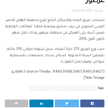
عرطوز
يناير 22, 2017
1 min read
استجاب فريق المياه والاسكان التابع لفرع منظمة الهلال الاحمر
العربي السوري في ريف دمشق وشعبة قطنا للعائلات القاطنة
ضمن أبنية على الهيكل في منطقة عرطوز، وذلك خلال شهر
كانون الأول 2016.
حيث وزع الفريق 270 خزاناً للمياه، سلل شتوية لحوالي 350 عائلة،
تتضمن السلة الشتوية: (ستائر، سجاد، مشمعات بلاستيكية،
شواحن، وفوم لملئ الثقوب).
[g_slider2 source=”media: 31469,31468,31467,31463,31462″
link=”image”]
Tags:
الهلال الأحمر العربي السوري
ريف دمشق